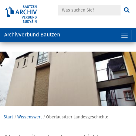
Suche
Su
Archivverbund Bautzen
Hauptregion
der
Seite
anspringen
Start
Wissenswert
Oberlausitzer Landesgeschichte