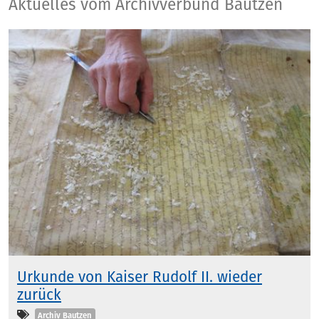
Aktuelles
Aktuelles vom Archivverbund Bautzen
Urkunde von Kaiser Rudolf II. wieder
zurück
Kategorien
Archiv Bautzen