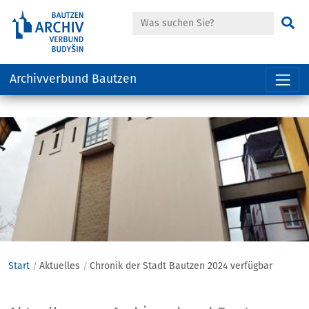
Suche
Su
Archivverbund Bautzen
Hauptregion
der
Seite
anspringen
Start
Aktuelles
Chronik der Stadt Bautzen 2024 verfügbar